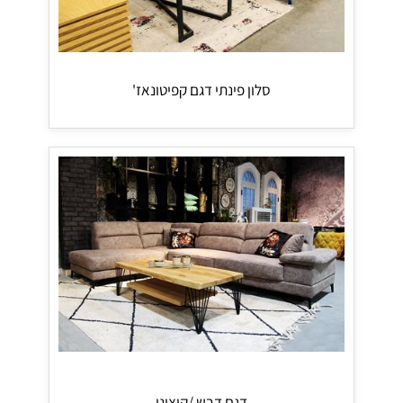
סלון פינתי דגם קפיטונאז'
דגם דבש /קוציני