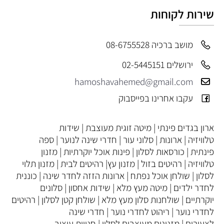
שירות לקוחות
מושב ברכיה 08-6755528
ירושלים 02-5445151
hamoshavahemed@gmail.com
עקבו אחרינו בפייסבוק
ארון בגדים פינתי
|
מיטה זוגית מעוצבת
|
שידות
טלוויזיה
|
ארונות
|
סלוני עור
|
חדרי שינה לנוער
|
ספה
פינתית
|
כורסאות לסלון
|
פינות אוכל יוקרתיות
|
מזנון
טלוויזיה
|
רהיטים בזול
|
מזנון עץ
|
רהיטים לבית
|
מזנון תלוי
לסלון
|
שולחן אוכל נפתח
|
ארונות הזזה לחדר שינה
|
כוננית
לחדר ילדים
|
מיטה מעץ מלא
|
שידות אחסון
|
סלונים
יוקרתיים
|
שולחנות סלון מעץ מלא
|
שולחן קטן לסלון
|
רהיטים
לחדרי נוער
|
ריהוט לחדרי נוער
|
חדרי שינה
לצעירים
|
מזנונים מעוצבים לסלון
|
חנויות עיצוב