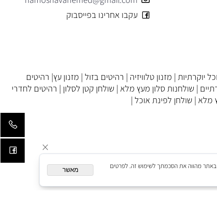
מושב ברכיה 08-6755528
ירושלים 02-5445151
hamoshavahemed@gmail.com
עקבו אחרינו בפייסבוק
 יוקרתיות
|
מזנון טלוויזיה
|
רהיטים בזול
|
מזנון עץ
|
רהיטים
ים
|
שולחנות סלון מעץ מלא
|
שולחן קטן לסלון
|
רהיטים לחדרי
לא
|
שולחן לפינת אוכל
|