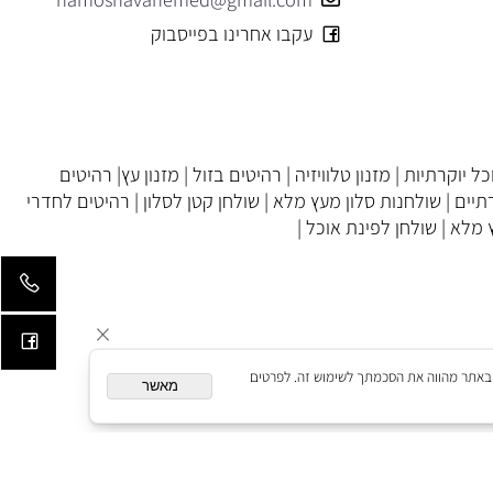
מושב ברכיה 08-6755528
ירושלים 02-5445151
hamoshavahemed@gmail.com
עקבו אחרינו בפייסבוק
 יוקרתיות
|
מזנון טלוויזיה
|
רהיטים בזול
|
מזנון עץ
|
רהיטים
ים
|
שולחנות סלון מעץ מלא
|
שולחן קטן לסלון
|
רהיטים לחדרי
לא
|
שולחן לפינת אוכל
|